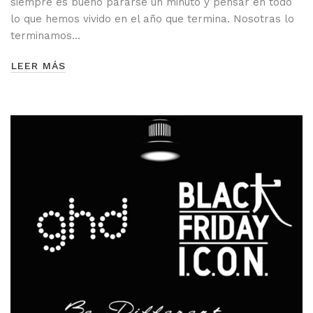
siempre es bueno pararse un minuto y pensar en todo
lo que hemos vivido en el año que termina. Nosotras lo
terminamos…
LEER MÁS