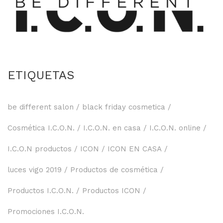
ETIQUETAS
be different salon
black friday cosmetica
Cosmética I.C.O.N.
I.C.O.N. en casa
I.C.O.N. online
I.C.O.N productos
ICON
ICON EN CASA
luces vigo 2019
Productos de cosmética
Productos I.C.O.N.
Productos ICON
Promociones I.C.O.N.