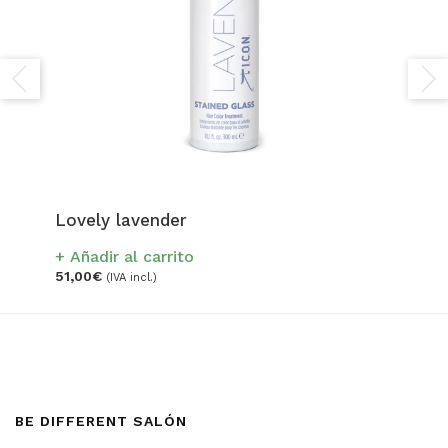
Lovely lavender
Añadir al carrito
51,00
€
(IVA incl.)
Cr
A
17,
BE DIFFERENT SALÓN