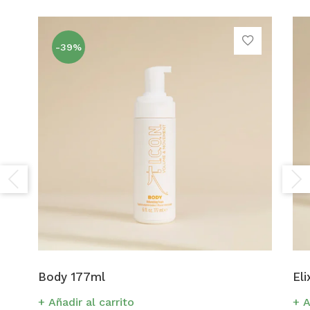
-39%
Body 177ml
Eli
Añadir al carrito
A