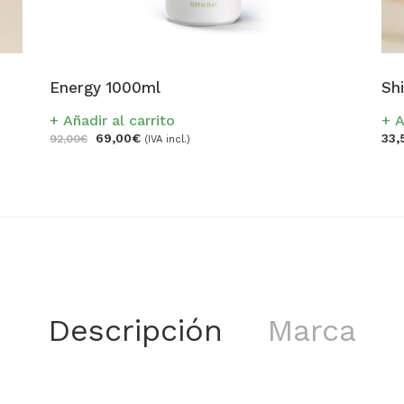
Energy 1000ml
Sh
Añadir al carrito
A
69,00
€
33,
92,00
€
(IVA incl.)
Descripción
Marca