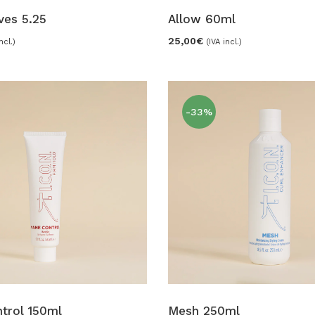
ves 5.25
Allow 60ml
25,00
€
ncl.)
(IVA incl.)
-33%
trol 150ml
Mesh 250ml