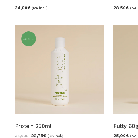
34,00
€
28,50
€
(IVA incl.)
(IVA 
-33%
Protein 250ml
Putty 60
22,75
€
25,00
€
34,00
€
(IVA incl.)
(IVA 