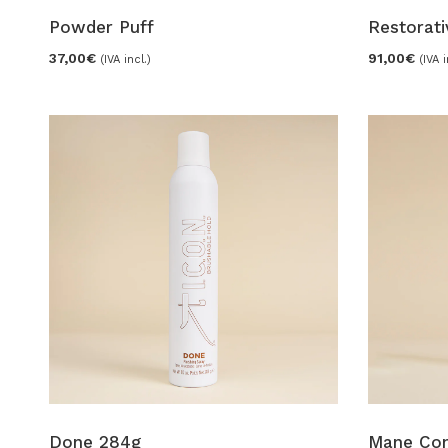
Powder Puff
Restorati
37,00
€
91,00
€
(IVA incl.)
(IVA i
Done 284g
Mane Con