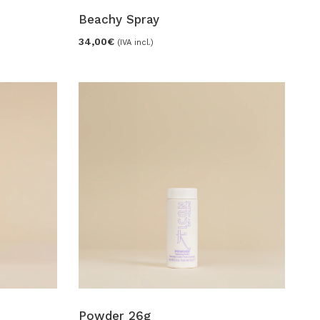
Beachy Spray
34,00
€
(IVA incl.)
Powder 26g