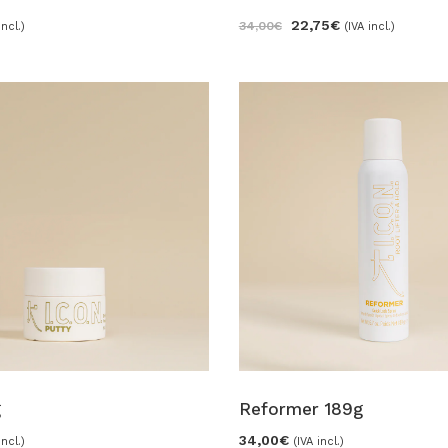
22,75
€
34,00
€
incl.)
(IVA incl.)
g
Reformer 189g
34,00
€
incl.)
(IVA incl.)