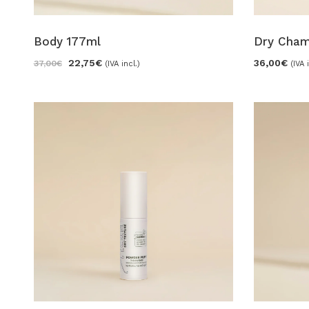
Body 177ml
Dry Cham
22,75
€
36,00
€
37,00
€
(IVA incl.)
(IVA 