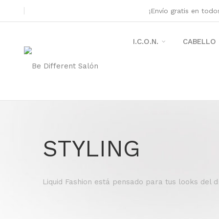
¡Envío gratis en tod
I.C.O.N.
CABELLO
STYLING
Liquid Fashion está pensado para tus looks del d