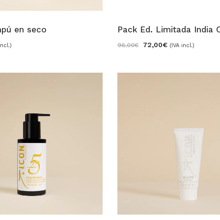
pú en seco
Pack Ed. Limitada India O
72,00
€
96,00
€
incl.)
(IVA incl.)