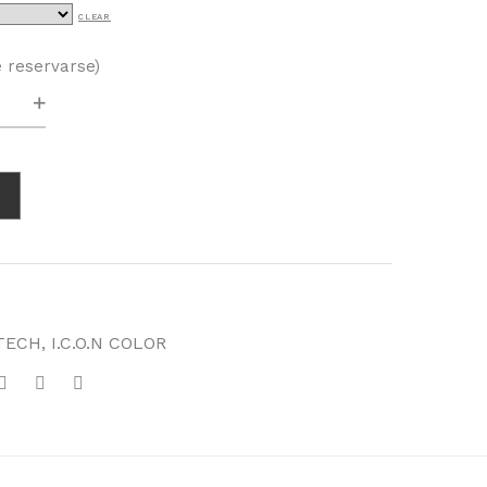
CLEAR
e reservarse)
r
ad
TECH
,
I.C.O.N COLOR