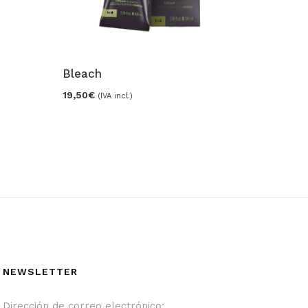
Radioa
51,00
€
(
Bleach
19,50
€
(IVA incl.)
NEWSLETTER
Dirección de correo electrónico: