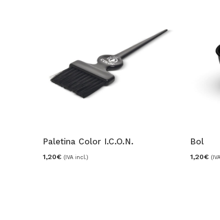
Paletina Color I.C.O.N.
Bol
1,20
€
1,20
€
(IVA incl.)
(IVA