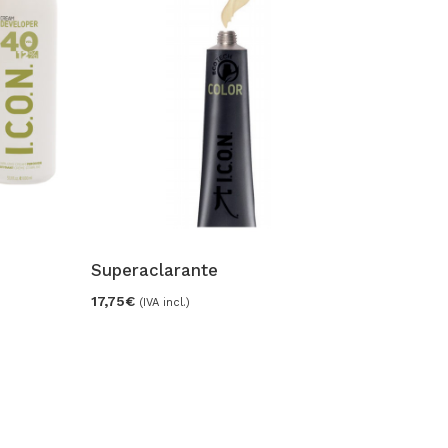
Superaclarante
Playful
17,75
€
17,75
€
(IVA incl.)
(