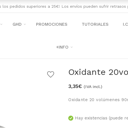
os los pedidos superiores a 25€! Los envíos pueden sufrir retraso
GHD
PROMOCIONES
TUTORIALES
I.
+INFO
Oxidante 20v
3,35
€
(IVA incl.)
Oxidante 20 volúmenes 90
Hay existencias (puede r