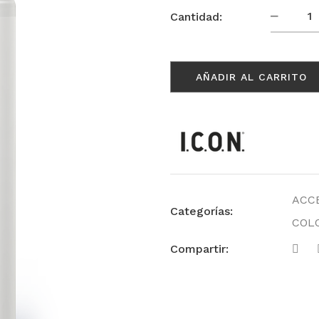
Oxidan
Cantidad:
20vol
90ml
cantid
AÑADIR AL CARRITO
ACC
Categorías:
COL
Compartir: