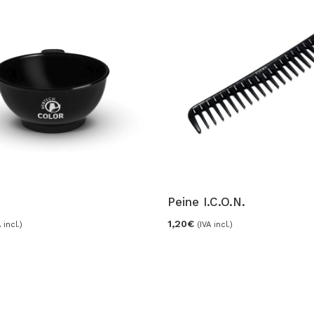
Peine I.C.O.N.
1,20
€
 incl.)
(IVA incl.)