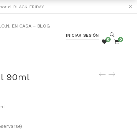
s por el BLACK FRIDAY
C.O.N. EN CASA – BLOG
INICIAR SESIÓN
0
0
ol 90ml
ml
eservarse)