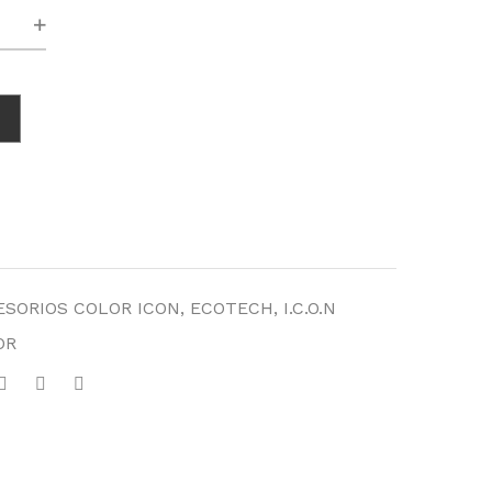
te
ad
ESORIOS COLOR ICON
,
ECOTECH
,
I.C.O.N
OR