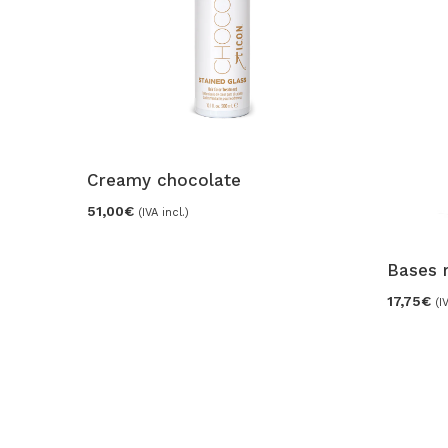
Creamy chocolate
51,00
€
(IVA incl.)
Bases r
17,75
€
(I