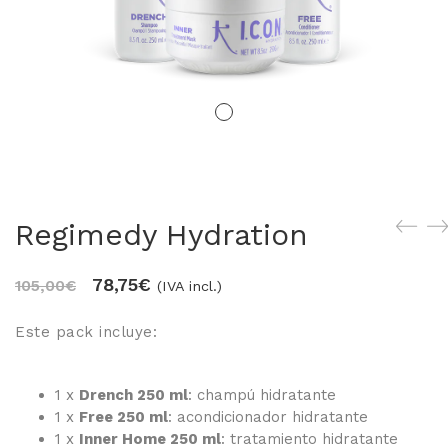
LOS MÁS VENDIDOS
TRAVEL
MERCHANDISING
ver todos
Regimedy Hydration
78,75
€
105,00
€
(IVA incl.)
Este pack incluye:
1 x
Drench 250 ml
: champú hidratante
1 x
Free 250 ml
: acondicionador hidratante
1 x
Inner Home 250 ml
: tratamiento hidratante