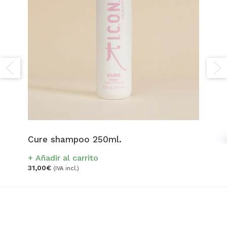
Cure shampoo 250ml.
Añadir al carrito
31,00
€
(IVA incl.)
Pa
A
166