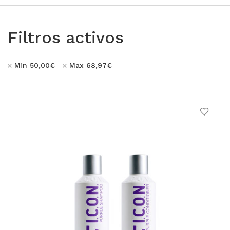
LOS MÁS VENDIDOS
TRAVEL
Filtros activos
MERCHANDISING
ver todos
Min
50,00
€
Max
68,97
€